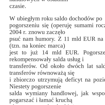
czasie.
W ubiegłym roku saldo dochodów po
pogorszeniu się (operuję sumami ro
2004 r. znowu zaczęło
psuć nam humory. Z 11 mld EUR na 
(tzn. na koniec marca)
jest to już 14 mld EUR. Pogorsz
rekompensowały salda usług i
transferów. Od około dwóch lat sal
transferów równoważą się
i zbiorczo utrzymują deficyt na po
Niestety pogorszenie
salda wymiany handlowej, jak wspo
pogarszać i łamać kruchą