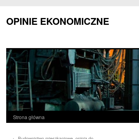
OPINIE EKONOMICZNE
Przejdź
Strona główna
do
←
Budownictwo mieszkaniowe, opinia do