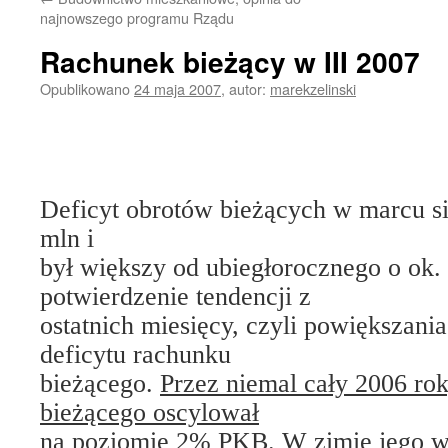
treści
najnowszego programu Rządu
Rachunek bieżący w III 2007
Opublikowano
24 maja 2007
,
autor:
marekzelinski
Deficyt obrotów bieżących w marcu 
mln i
był większy od ubiegłorocznego o ok
potwierdzenie tendencji z
ostatnich miesięcy, czyli powiększania
deficytu rachunku
bieżącego.
Przez niemal cały 2006 rok
bieżącego oscylował
na poziomie 2% PKB
.
W zimie jego w